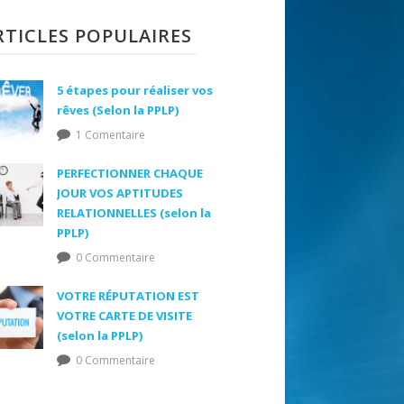
RTICLES POPULAIRES
5 étapes pour réaliser vos
rêves (Selon la PPLP)
1 Comentaire
PERFECTIONNER CHAQUE
JOUR VOS APTITUDES
RELATIONNELLES (selon la
PPLP)
0 Commentaire
VOTRE RÉPUTATION EST
VOTRE CARTE DE VISITE
(selon la PPLP)
0 Commentaire