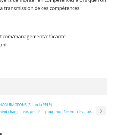
oyens de monter en compétences alors que l’on
 la transmission de ces compétences.
et.com/management/efficacite-
tml
OURAGEONS (Selon la PPLP)
nt changer vos pensées pour modifier vos résultats
E