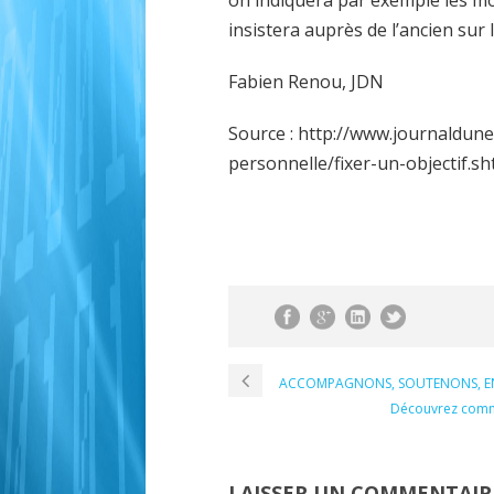
on indiquera par exemple les m
insistera auprès de l’ancien sur
Fabien Renou, JDN
Source : http://www.journaldun
personnelle/fixer-un-objectif.sh
ACCOMPAGNONS, SOUTENONS, ENC
Découvrez comme
LAISSER UN COMMENTAIR