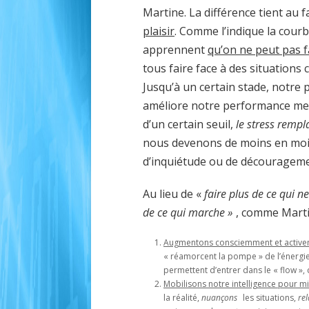
Martine. La différence tient au f
plaisir
. Comme l’indique la courbe
apprennent
qu’on ne peut pas f
tous faire face à des situations
Jusqu’à un certain stade, notre 
améliore notre performance me
d’un certain seuil,
le stress rempla
nous devenons de moins en moin
d’inquiétude ou de décourageme
Au lieu de «
faire plus de ce qui 
de ce qui marche »
, comme Martin
Augmentons consciemment et activem
« réamorcent la pompe » de l’énergie,
permettent d’entrer dans le « flow », 
Mobilisons notre intelligence pour 
la réalité,
nuançons
les situations,
rel