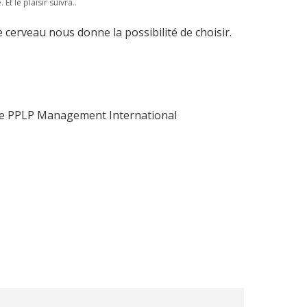
 Et le plaisir suivra..
tre cerveau nous donne la possibilité de choisir.
t de PPLP Management International