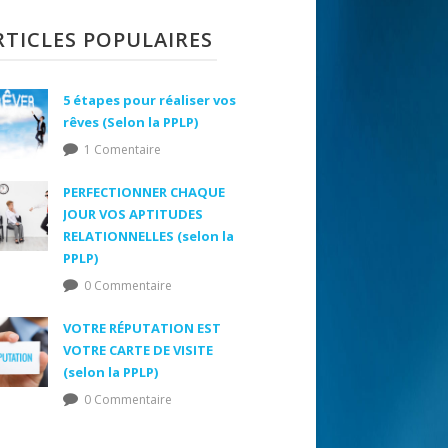
RTICLES POPULAIRES
5 étapes pour réaliser vos
rêves (Selon la PPLP)
1 Comentaire
PERFECTIONNER CHAQUE
JOUR VOS APTITUDES
RELATIONNELLES (selon la
PPLP)
0 Commentaire
VOTRE RÉPUTATION EST
VOTRE CARTE DE VISITE
(selon la PPLP)
0 Commentaire