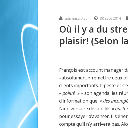
administrateur
30 sept 2014
Où il y a du stre
plaisir! (Selon l
François est account manager da
«absolument » remettre deux off
clients importants. Il peste et s
«
pollué
» » son agenda, les réun
d’information que «
des incompé
l’anniversaire de son fils «
qui t
pour essayer d’avancer. Il s’éne
compte qu’il n’y arrivera pas. Alor