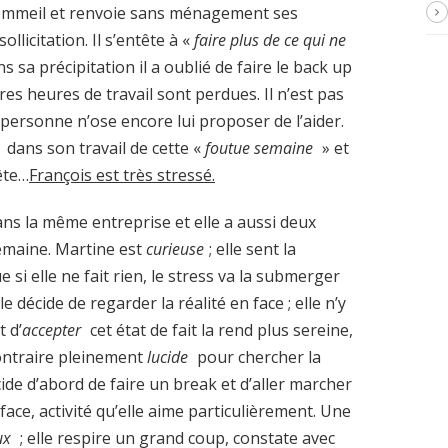
sommeil et renvoie sans ménagement ses
ollicitation. Il s’entête à «
faire plus de ce qui ne
s sa précipitation il a oublié de faire le back up
res heures de travail sont perdues. Il n’est pas
personne n’ose encore lui proposer de l’aider.
dans son travail de cette «
foutue semaine
» et
ête…
François est très stressé.
s la même entreprise et elle a aussi deux
 semaine. Martine est
curieuse
; elle sent la
 si elle ne fait rien, le stress va la submerger
lle décide de regarder la réalité en face ; elle n’y
t d’
accepter
cet état de fait la rend plus sereine,
ontraire pleinement
lucide
pour chercher la
cide d’abord de faire un break et d’aller marcher
ace, activité qu’elle aime particulièrement. Une
ux
; elle respire un grand coup, constate avec