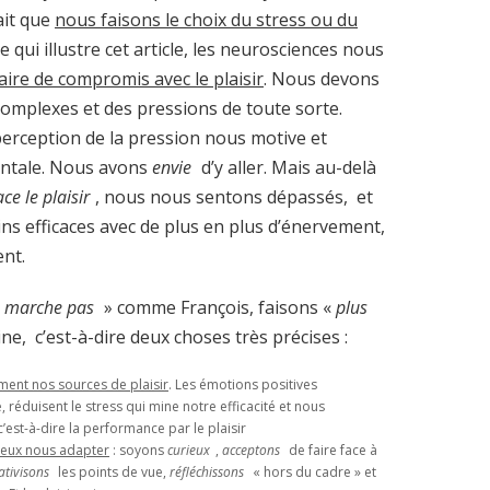
ait que
nous faisons le choix du stress ou du
 qui illustre cet article, les neurosciences nous
aire de compromis avec le plaisir
. Nous devons
 complexes et des pressions de toute sorte.
perception de la pression nous motive et
ntale. Nous avons
envie
d’y aller. Mais au-delà
ce le plaisir
, nous nous sentons dépassés, et
s efficaces avec de plus en plus d’énervement,
nt.
ne marche pas
» comme François, faisons «
plus
e, c’est-à-dire deux choses très précises :
ent nos sources de plaisir
. Les émotions positives
 réduisent le stress qui mine notre efficacité et nous
c’est-à-dire la performance par le plaisir
mieux nous adapter
: soyons
curieux
,
acceptons
de faire face à
ativisons
les points de vue,
réfléchissons
« hors du cadre » et